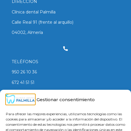
DIRECCIÓN
Clínica dental Palmilla
Calle Real 91 (frente al arquillo)
04002, Almería
TELÉFONOS
950 26 10 36
672 41 51 51
Gestionar consentimiento
Síguenos en nuestra página de Facebook
Para ofrecer las mejores experiencias, utilizamos tecnologías como las
cookies para almacenar y/o acceder a la información del dispositivo. El
consentimiento de estas tecnologías nos permitirá procesar datos como
el comportamiento de navegación o las identificaciones únicas en este